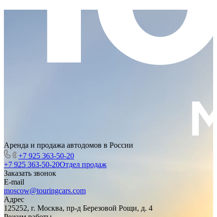
Аренда и продажа автодомов в России
+7 925 363-50-20
+7 925 363-50-20
Отдел продаж
Заказать звонок
E-mail
moscow@touringcars.com
Адрес
125252, г. Москва, пр-д Березовой Рощи, д. 4
Режим работы