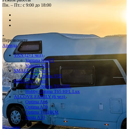
Пн. – Пт.: с 9:00 до 18:00
Перезвоните
Аренда
VAN (2+1 чел)
Vantana K60FT
Vantana K65
SMALL (2+1 чел)
Hobby Optima V65
MEDIUM (4 чел)
Hobby Optima T65 HFL
Hobby Optima T65 HFL Lux
ALCOVE FAMILY (6 чел)
Optima A65
Optima A70
Optima T65HKM
Siesta A70
Продажа