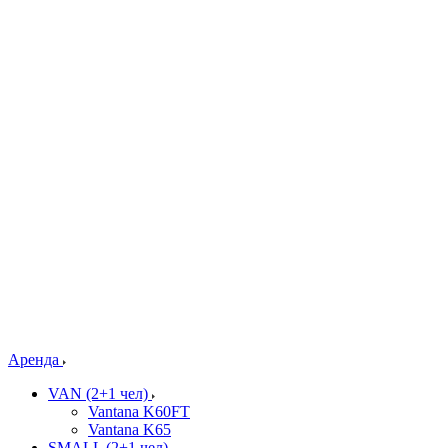
Аренда
VAN (2+1 чел)
Vantana K60FT
Vantana K65
SMALL (2+1 чел)