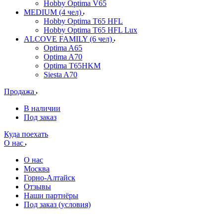
Hobby Optima V65
MEDIUM (4 чел)
Hobby Optima T65 HFL
Hobby Optima T65 HFL Lux
ALCOVE FAMILY (6 чел)
Optima A65
Optima A70
Optima T65HKM
Siesta A70
Продажа
В наличии
Под заказ
Куда поехать
О нас
О нас
Москва
Горно-Алтайск
Отзывы
Наши партнёры
Под заказ (условия)