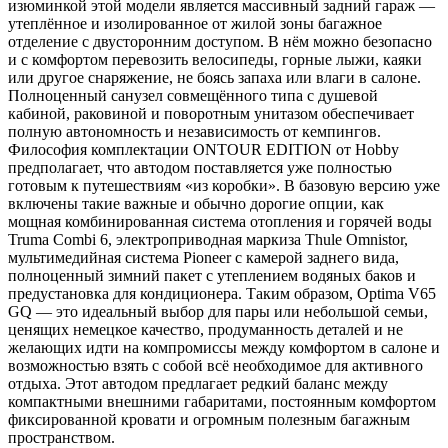
изюминкой этой модели является массивный задний гараж —
утеплённое и изолированное от жилой зоны багажное
отделение с двусторонним доступом. В нём можно безопасно
и с комфортом перевозить велосипеды, горные лыжи, каяки
или другое снаряжение, не боясь запаха или влаги в салоне.
Полноценный санузел совмещённого типа с душевой
кабиной, раковиной и поворотным унитазом обеспечивает
полную автономность и независимость от кемпингов.
Философия комплектации ONTOUR EDITION от Hobby
предполагает, что автодом поставляется уже полностью
готовым к путешествиям «из коробки». В базовую версию уже
включены такие важные и обычно дорогие опции, как
мощная комбинированная система отопления и горячей воды
Truma Combi 6, электроприводная маркиза Thule Omnistor,
мультимедийная система Pioneer с камерой заднего вида,
полноценный зимний пакет с утеплением водяных баков и
предустановка для кондиционера. Таким образом, Optima V65
GQ — это идеальный выбор для пары или небольшой семьи,
ценящих немецкое качество, продуманность деталей и не
желающих идти на компромиссы между комфортом в салоне и
возможностью взять с собой всё необходимое для активного
отдыха. Этот автодом предлагает редкий баланс между
компактными внешними габаритами, постоянным комфортом
фиксированной кровати и огромным полезным багажным
пространством.