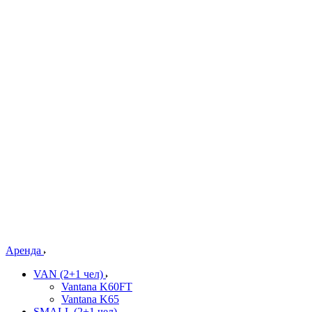
Аренда
VAN (2+1 чел)
Vantana K60FT
Vantana K65
SMALL (2+1 чел)