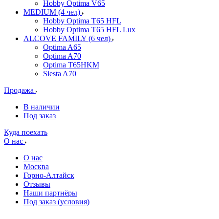
Hobby Optima V65
MEDIUM (4 чел)
Hobby Optima T65 HFL
Hobby Optima T65 HFL Lux
ALCOVE FAMILY (6 чел)
Optima A65
Optima A70
Optima T65HKM
Siesta A70
Продажа
В наличии
Под заказ
Куда поехать
О нас
О нас
Москва
Горно-Алтайск
Отзывы
Наши партнёры
Под заказ (условия)